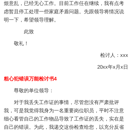
烦意乱，已经无心工作。目前工作任在继续，我有点考
虑暂且停工处理一些家庭矛盾问题。先跟领导将情况说
明一下，希望领导理解。
此致
敬礼！
检讨人：xxx
20xx年x月x日
粗心犯错误万能检讨书4
尊敬的单位领导：
对于我丢失工作证的事情，尽管您没有严肃批评
我，可是我觉得我身为一名重要岗位职员，平时不注意
细心看管自己的工作物品导致了工作证的丢失，实在是
自己的错误。为此，我递交这份检查给您，以充分反省