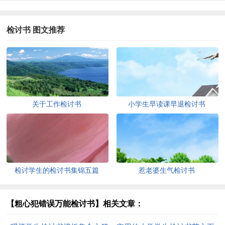
检讨书 图文推荐
关于工作检讨书
小学生早读课早退检讨书
检讨学生的检讨书集锦五篇
惹老婆生气检讨书
【粗心犯错误万能检讨书】相关文章：