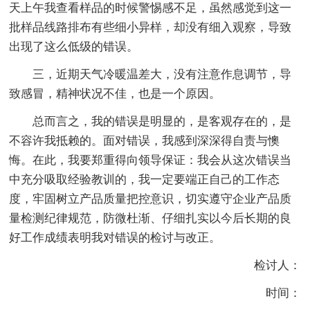
天上午我查看样品的时候警惕感不足，虽然感觉到这一
批样品线路排布有些细小异样，却没有细入观察，导致
出现了这么低级的错误。
三，近期天气冷暖温差大，没有注意作息调节，导
致感冒，精神状况不佳，也是一个原因。
总而言之，我的错误是明显的，是客观存在的，是
不容许我抵赖的。面对错误，我感到深深得自责与懊
悔。在此，我要郑重得向领导保证：我会从这次错误当
中充分吸取经验教训的，我一定要端正自己的工作态
度，牢固树立产品质量把控意识，切实遵守企业产品质
量检测纪律规范，防微杜渐、仔细扎实以今后长期的良
好工作成绩表明我对错误的检讨与改正。
检讨人：
时间：