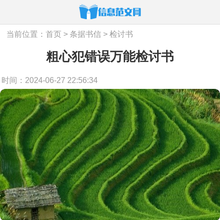
当前位置：
首页
>
条据书信
>
检讨书
粗心犯错误万能检讨书
时间：2024-06-27 22:56:34