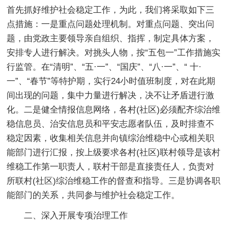
首先抓好维护社会稳定工作，为此，我们将采取如下三
点措施：一是重点问题处理机制。对重点问题、突出问
题，由党政主要领导亲自组织、指挥，制定具体方案，
安排专人进行解决。对挑头人物，按“五包一”工作措施实
行监管。在“清明”、“五·一”、“国庆”、“八·一”、“ 十·
一”、“春节”等特护期，实行24小时值班制度，对在此期
间出现的问题，集中力量进行解决，决不让矛盾进行激
化。二是健全情报信息网络，各村(社区)必须配齐综治维
稳信息员、治安信息员和平安志愿者队伍，及时排查不
稳定因素，收集相关信息并向镇综治维稳中心或相关职
能部门进行汇报，按上级要求各村(社区)联村领导是该村
维稳工作第一职责人，联村干部是直接责任人，负责对
所联村(社区)综治维稳工作的督查和指导。三是协调各职
能部门的关系，共同参与维护社会稳定工作。
二、深入开展专项治理工作