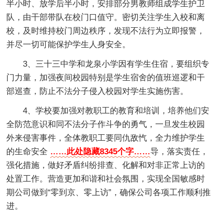
半小时、放学后半小时，安排部分男教师组成学生护卫
队，由干部带队在校门口值守。密切关注学生入校和离
校，及时维持校门周边秩序，发现不法行为立即报警，
并尽一切可能保护学生人身安全。
3、三十三中学和龙泉小学因有学生住宿，要组织专
门力量，加强夜间校园特别是学生宿舍的值班巡逻和干
部巡查，防止不法分子侵入校园对学生实施伤害。
4、学校要加强对教职工的教育和培训，培养他们安
全防范意识和同不法分子作斗争的勇气，一旦发生校园
外来侵害事件，全体教职工要同仇敌忾，全力维护学生
的生命安全
……此处隐藏8345个字……
导，落实责任，
强化措施，做好矛盾纠纷排查、化解和对非正常上访的
处置工作。营造更加和谐和社会氛围，实现全国敏感时
期公司做到“零到京、零上访”，确保公司各项工作顺利推
进。