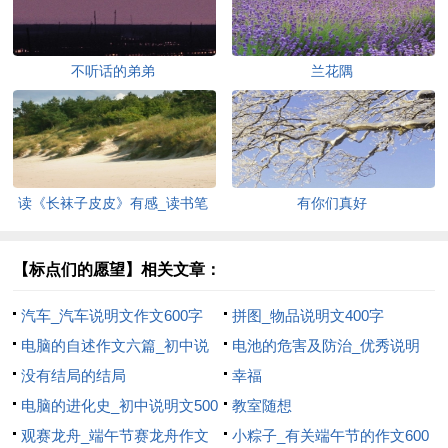
不听话的弟弟
兰花隅
读《长袜子皮皮》有感_读书笔
有你们真好
记范文800字
【标点们的愿望】相关文章：
汽车_汽车说明文作文600字
拼图_物品说明文400字
电脑的自述作文六篇_初中说
电池的危害及防治_优秀说明
明文作文400字
没有结局的结局
文400字
幸福
电脑的进化史_初中说明文500
教室随想
字
观赛龙舟_端午节赛龙舟作文
小粽子_有关端午节的作文600