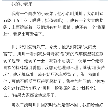
我的小表弟
我有一个两岁的小表弟，他小名叫川川，大名叫武
石屹（五十亿，嘿嘿，挺值钱吧），他有一个大大的脑
袋，上面镶嵌着一双炯炯有神的'眼睛，他还有一个“将军
肚”，看起来可爱极了。
川川特别爱玩汽车。今天，他又到我家“大闹天
宫”了。川川一看到我从哥哥家“偷”来的汽车模型就立刻
玩了起来，他玩了一会，我就不耐烦了，便拿一个他最
喜欢的棒棒糖引诱他，没想到他理都不理，继续“埋头苦
玩”，他玩着玩着，就开始压汽车模型了，我上前阻止
他，可他不听反而压得更起劲了，我生气的问他：“你怎
么能这样压汽车呢？”川川一脸委屈的说：“我想坐进
去。”结果大家都被他逗乐了。
每次二姨叫川川回家时他死活都不回，我们给他好