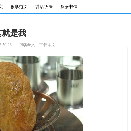
文
教学范文
讲话致辞
条据书信
这就是我
:50:23
阅读全文
下载本文