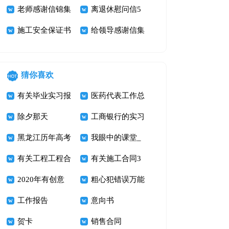
老师感谢信锦集
问信3篇
离退休慰问信5
9篇
施工安全保证书
篇
给领导感谢信集
锦10篇
猜你喜欢
有关毕业实习报
医药代表工作总
告集锦8篇
除夕那天
结
工商银行的实习
黑龙江历年高考
报告
我眼中的课堂_
零分作文汇总
有关工程工程合
五年级记叙文
有关施工合同3
【2014~2016】
同范文汇编八篇
2020年有创意
600字
篇
粗心犯错误万能
的读书口号48
工作报告
检讨书
意向书
条
贺卡
销售合同