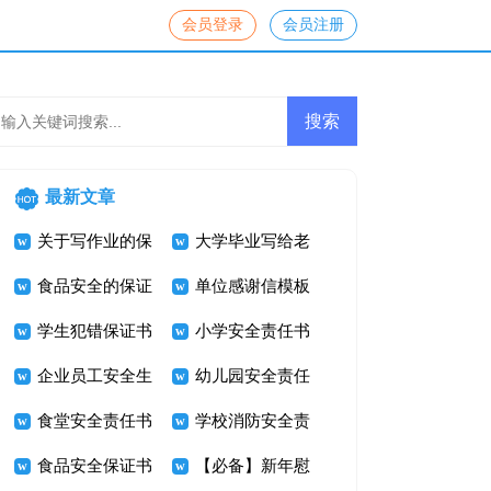
会员登录
会员注册
最新文章
关于写作业的保
大学毕业写给老
证书4篇
食品安全的保证
师的感谢信
单位感谢信模板
书
学生犯错保证书
汇总10篇
小学安全责任书
15篇
企业员工安全生
（精选5篇）
幼儿园安全责任
产责任书
食堂安全责任书
书（精选6篇）
学校消防安全责
（精选5篇）
食品安全保证书
任书12篇
【必备】新年慰