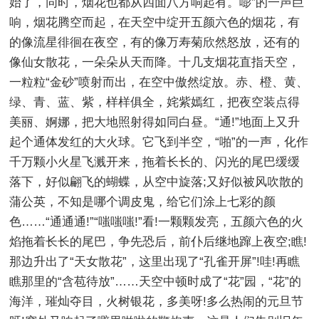
始了，同时，烟花也都从四面八方响起有。嘭”的一声巨
响，烟花腾空而起，在天空中绽开五颜六色的烟花，有
的像流星徘徊在夜空，有的像万寿菊欣然怒放，还有的
像仙女散花，一朵朵从天而降。十几支烟花直指天空，
一粒粒“金砂”喷射而出，在空中傲然绽放。赤、橙、黄、
绿、青、蓝、紫，样样俱全，姹紫嫣红，把夜空装点得
美丽、婀娜，把大地照射得如同白昼。“通!”地面上又升
起个通体发红的大火球。它飞到半空，“啪”的一声，化作
千万颗小火星飞溅开来，拖着长长的、闪光的尾巴缓缓
落下，好似翩飞的蝴蝶，从空中旋落;又好似被风吹散的
蒲公英，不知是哪个调皮鬼，给它们涂上七彩的颜
色……“通通通!”“嗤嗤嗤!”看!一颗颗发亮，五颜六色的火
焰拖着长长的尾巴，争先恐后，前仆后继地蹿上夜空;瞧!
那边升出了“天女散花”，这里出现了“孔雀开屏”!哇!再瞧
瞧那里的“含苞待放”……天空中顿时成了“花”园，“花”的
海洋，璀灿夺目，火树银花，多美呀!多么热闹的元旦节