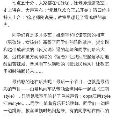
七点五十分，大家都在忙碌呢，徐老师走进教室，
走上讲台。大声宣布：“元旦联欢会正式开始！请四位主
持人上台！”徐老师刚说完，教室里想起了雷鸣般的掌
声。
同学们真是多才多艺！姚奎宇和张诺表演的相声
《男孩好，女孩好》赢得了同学们的阵阵掌声、贺文楷
和赵佳成表演的《反义词》逗的老师和同学们哈哈大
笑、迟铠和董方奕演唱的《留恋》让我回想起这学期地
酸甜苦辣咸、暴风雨车队演唱的《最炫民族风》让教室
里顿时沸腾起来……
最精彩的还在后头呢！最后一个节目，也就是最精
彩的节目——由暴风雨车队带领全班同学一起跳《江南
style》，只听见教室里响起了鸟叔声音：oppa江南style
江南style……同学们随着音乐开始跳舞。同学们一边唱
一边跳舞。教室里顿时热闹起来。有的同学站在自己的