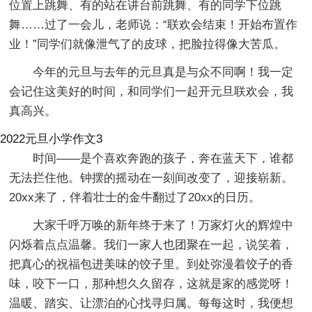
位置上跳舞、有的站在讲台前跳舞、有的同学下位跳
舞……过了一会儿，老师说：“联欢会结束！开始布置作
业！”同学们就像泄气了的皮球，把脸拉得像大苦瓜。
今年的元旦与去年的元旦真是与众不同啊！我一定
会记住这美好的时间，和同学们一起开元旦联欢会，我
真高兴。
2022元旦小学作文3
时间——是个喜欢奔跑的孩子，奔在蓝天下，谁都
无法拦住他。钟摆的摇动在一刻间改变了，迎接崭新。
20xx来了，伴着壮士的金牛翻过了20xx的日历。
大家千呼万唤的新年终于来了！万家灯火的辉煌中
闪烁着点点温馨。我们一家人也团聚在一起，说笑着，
把真心的祝福包进美味的饺子里。到处弥漫着饺子的香
味，咬下一口，那种想久久留存，这就是家的感觉呀！
温暖、踏实、让漂泊的心找寻归属。每每这时，我便想