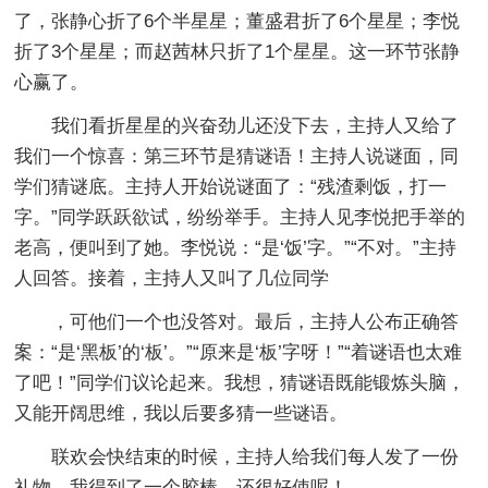
了，张静心折了6个半星星；董盛君折了6个星星；李悦
折了3个星星；而赵茜林只折了1个星星。这一环节张静
心赢了。
我们看折星星的兴奋劲儿还没下去，主持人又给了
我们一个惊喜：第三环节是猜谜语！主持人说谜面，同
学们猜谜底。主持人开始说谜面了：“残渣剩饭，打一
字。”同学跃跃欲试，纷纷举手。主持人见李悦把手举的
老高，便叫到了她。李悦说：“是‘饭’字。”“不对。”主持
人回答。接着，主持人又叫了几位同学
，可他们一个也没答对。最后，主持人公布正确答
案：“是‘黑板’的‘板’。”“原来是‘板’字呀！”“着谜语也太难
了吧！”同学们议论起来。我想，猜谜语既能锻炼头脑，
又能开阔思维，我以后要多猜一些谜语。
联欢会快结束的时候，主持人给我们每人发了一份
礼物，我得到了一个胶棒，还很好使呢！