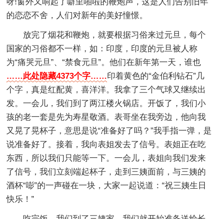
呀!窗外又响起了噼里啪啦的鞭炮声，这是人们告别旧年
的恋恋不舍，人们对新年的美好憧憬。
放完了烟花和鞭炮，就要根据习俗来过元旦，每个
国家的习俗都不一样，如：印度，印度的元旦被人称
为“痛哭元旦”、“禁食元旦”。他们在新年第一天，谁也
……此处隐藏4373个字……
印着黄色的“金伯利钻石”几
个字，真是红配黄，喜洋洋。我拿了三个气球又继续出
发。一会儿，我们到了两江楼火锅店。开饭了，我们小
孩的老一套是先为寿星敬酒。表哥坐在我旁边，他向我
又晃了晃杯子，意思是说“准备好了吗？”我手指一弹，是
说准备好了。接着，我向表姐发去了信号。表姐正在吃
东西，所以我们只能等一下。一会儿，表姐向我们发来
了信号，我们立刻端起杯子，走到三姨面前，与三姨的
酒杯“嘭”的一声碰在一块，大家一起说道：“祝三姨生日
快乐！”
吃完饭，我们到了三姨家，我们就开始准备送给长