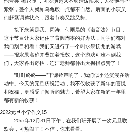
他号称“梅花鹿”，可表演起来不够活泼快乐，大概他有些
紧张，整个人就如乌龟般一点都不自然。后面的小演员
们赶紧调整状态，跟着节奏又跳又舞。
接下来就是我、周涛、何雨晨的《谐音法》节目，
这个节目让大家记住了背圆周率的好办法，同学们都对
我们刮目相看！我们又进行了一个叫水果接龙的游戏
——报水果名称并叠加着报数，这个游戏可难不倒我
们，大家各出奇招，连汪老师都伸出大拇指点赞了！
“叮叮咚咚——”下课铃声响了，我们似乎还沉浸在活
动中。今天的元旦庆祝活动，我不仅收获了新年的喜悦
和祝福，更感受了倾听的魅力，希望大家在新的一年里
都有新的收获！
2022元旦小学作文15
20xx年12月31日下午，在我们班开展了一次元旦联
欢会，可热闹了！不信，你来看看。