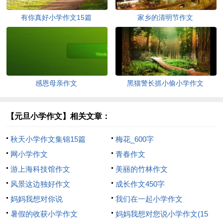
有你真好小学作文15篇
家乡的清明节作文
感恩母亲作文
黑猫警长抓小偷小学作文
【元旦小学作文】相关文章：
秋天小学作文集锦15篇
梅花_600字
网小学作文
青春作文
游上海科技馆作文
美丽的竹林作文
风景这边独好作文
成长作文450字
妈妈我想对你说
我们在一起小学作文
暑假的收获小学作文
妈妈我想对您说小学作文(15