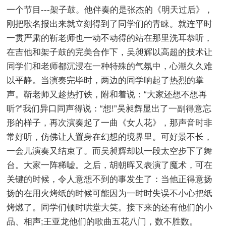
一个节目---架子鼓。他伴奏的是张杰的《明天过后》，
刚把歌名报出来就立刻得到了同学们的青睐。就连平时
一贯严肃的靳老师也一动不动得的站在那里洗耳恭听，
在吉他和架子鼓的完美合作下，吴昶辉以高超的技术让
同学们和老师都沉浸在一种特殊的气氛中，心潮久久难
以平静。当演奏完毕时，两边的同学响起了热烈的掌
声。靳老师又趁热打铁，附和着说：“大家还想不想再
听?”我们异口同声得说：“想!”吴昶辉显出了一副得意忘
形的样子，再次演奏起了一曲《女人花》，那声音时非
常好听，仿佛让人置身在幻想的境界里。可好景不长，
一会儿演奏又结束了。而吴昶辉却以一段太空步下了舞
台。大家一阵稀嘘。之后，胡朝晖又表演了魔术，可在
关键的时候，令人意想不到的事发生了：当他正得意扬
扬的在用火烤纸的时候可能因为一时时失误不小心把纸
烤燃了。同学们顿时哄堂大笑。接下来的还有他们的小
品、相声;王亚龙他们的歌曲五花八门，数不胜数。