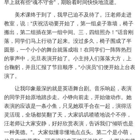
早上就有些“魂不守舍”，期盼着时间快快地流逝。
美术课终于到了，我早已迫不及待了。汪老师走进
教室，说：“庆祝活动要开始了，第一组桌子靠墙，椅子
搬出，第二组插在第一组中间。三，四组照办！”话音刚
落，同学们马上行动了起来。没过多久，椅子围成了半
圆形，一个小小的舞台就落成啦！在同学们一阵阵热烈
的掌声中，元旦表演开始了。小主持人们落落大方，上
台鞠躬，并且汇报了节目顺序，“小演员”们便开始上台表
演了。
让我印象最深的就是英语舞台剧。音乐响起，表演
的同学开始原地踏步走。小铮向前走，开始做动作。她
表演的应该是一条小鱼，只见她双手合在一起，演得活
灵活现，全场都笑翻了天，大家叽叽喳喳地说个不停，
汪老师让大家安静，好好欣赏表演，告诉我们“倾听也是
一种美德。”。大家似懂非懂地点点头。第二个是小萌，