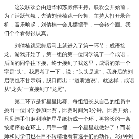
这次联欢会由赵华和苏殿伟主持。联欢会开始前，
为了活跃气氛，先请刘倩楠跳一段舞。主持人打开录音
机，音乐响起，刘倩楠一会儿摆摆手，一会转个圈。我
们个个看得很认真。
刘倩楠跳完舞后马上就进入了第一环节：成语接
龙。游戏开始了，第一组的第一位同学说了一个成语，
后面的同学往下接。终于接到了我这里，成语的第一个
字是“头”。我思考了一下，说：“头头是道”，我身后的刘
启明也不甘示弱，脱口而出：“道听途说”。就这样，成语
从“龙头”一直接到了“龙尾”。
第二环节是折星星比赛。每组组长从自己的组员中
挑出一位同学参加比赛，比赛时间为3分钟。比赛开始，
只见选手们麻利地把星星纸折成一个环，再将长的一条
按顺序套在环上，用手一捏，一个星星就做好了！而老
师和同学们也在目不转睛地看着选手们的动作。3分钟到