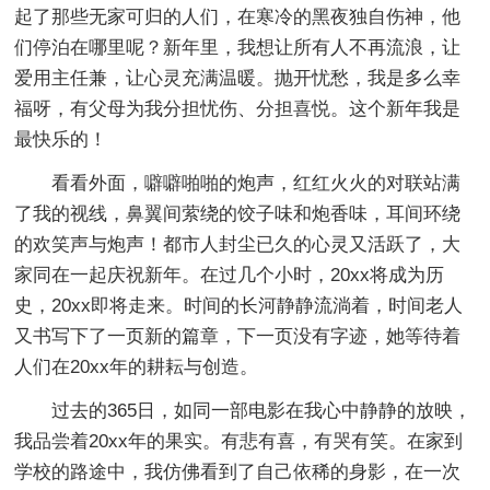
起了那些无家可归的人们，在寒冷的黑夜独自伤神，他
们停泊在哪里呢？新年里，我想让所有人不再流浪，让
爱用主任兼，让心灵充满温暖。抛开忧愁，我是多么幸
福呀，有父母为我分担忧伤、分担喜悦。这个新年我是
最快乐的！
看看外面，噼噼啪啪的炮声，红红火火的对联站满
了我的视线，鼻翼间萦绕的饺子味和炮香味，耳间环绕
的欢笑声与炮声！都市人封尘已久的心灵又活跃了，大
家同在一起庆祝新年。在过几个小时，20xx将成为历
史，20xx即将走来。时间的长河静静流淌着，时间老人
又书写下了一页新的篇章，下一页没有字迹，她等待着
人们在20xx年的耕耘与创造。
过去的365日，如同一部电影在我心中静静的放映，
我品尝着20xx年的果实。有悲有喜，有哭有笑。在家到
学校的路途中，我仿佛看到了自己依稀的身影，在一次