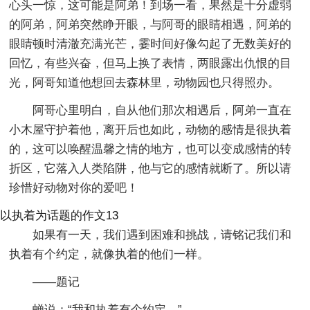
心头一惊，这可能是阿弟！到场一看，果然是十分虚弱
的阿弟，阿弟突然睁开眼，与阿哥的眼睛相遇，阿弟的
眼睛顿时清澈充满光芒，霎时间好像勾起了无数美好的
回忆，有些兴奋，但马上换了表情，两眼露出仇恨的目
光，阿哥知道他想回去森林里，动物园也只得照办。
阿哥心里明白，自从他们那次相遇后，阿弟一直在
小木屋守护着他，离开后也如此，动物的感情是很执着
的，这可以唤醒温馨之情的地方，也可以变成感情的转
折区，它落入人类陷阱，他与它的感情就断了。所以请
珍惜好动物对你的爱吧！
以执着为话题的作文13
如果有一天，我们遇到困难和挑战，请铭记我们和
执着有个约定，就像执着的他们一样。
――题记
蝉说：“我和执着有个约定。”