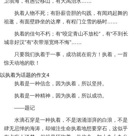
卫填海，有愚公移山，有大禹治水……
执着人物不死；有卧薪尝胆的勾践，有闻鸡起舞的
祖逖，有面壁静坐的达摩，有程门立雪的杨时……
执着的佳句不朽；有“咬定青山不放松”，有“不到长
城非好汉”有“衣带渐宽终不悔”……
只要我们执着于一事，成功就在前方！执着，一首
惊天动地的歌！
以执着为话题的作文4
执着是一种信念，因为执着，所以坚持。
执着是一种精神，因为执着，所以成功。
——题记
水滴石穿是一种执着，不是汹涌澎湃的白浪，不是
肆无忌惮的海涛，却倾注生命执着地想要穿石，这似乎