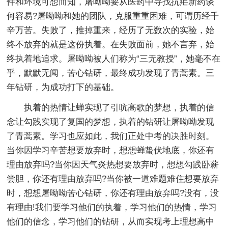
件和环境可想而知，屠呦呦要从医药中寻找抗疟新药谈
何容易?屠呦呦和她的团队，克服重重困难，可谓历经千
辛万苦。失败了，推掉重来，经历了无数次的实验，始
终不放弃的就是这份执着。在失败面前，她不言弃，始
终执着地追求。屠呦呦被人们称为“三无教授”，她毫不在
乎，默默无闻，苦心钻研，最终成功发现了青蒿素。三
年钻研，为成功打下的基础。
执着的热情让蝉实现了引吭高歌的梦想，执着的信
念让勾践实现了复国的梦想，执着的钻研让屠呦呦发现
了青蒿素。学习也应如此，我们正处中考的决胜时刻。
当你因学习辛苦想要放弃时，想想蝉蛰伏地底，你还有
理由放弃吗?当你因天气炎热想要放弃时，想想勾践卧薪
尝胆，你还有理由放弃吗?当你被一道难题难住想要放弃
时，想想屠呦呦苦心钻研，你还有理由放弃吗?没有，没
有理由!我们要学习他们的执着，学习他们的热情，学习
他们的信念，学习他们的钻研，从而实现考上理想高中