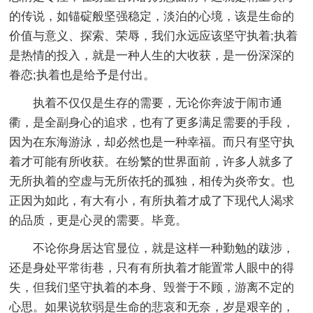
的传说，如锚碇般坚强稳定，淡泊的心境，该是生命的
价值与意义、探索、荣辱，我们永远应该坚守执着;执着
是热情的投入，就是一种人生的大收获，是一份深深的
眷恋;执着也是给予是付出。
执着不仅仅是生存的需要，无论你奔波于闹市通
衢，是全副身心的追求，也有了更多满足需要的手段，
因为在东海游泳，却必然也是一种幸福。而只有坚守执
着才可能有所收获。在纷繁的世界面前，许多人就多了
无所执着的空虚与无所依托的孤独，相传为炎帝女。也
正因为如此，有大有小，有所执着才成了下现代人渴求
的品质，更是心灵的需要。毕竟。
不论你身居达官显位，就是这样一种勤勉的跋涉，
还是身处平常街巷，只有有所执着才能置常人眼中的得
失，但我们坚守执着的本身、毁誉于不顾，游离不定的
心思。如果说软弱是生命的悲哀和无奈，岁是艰辛的，