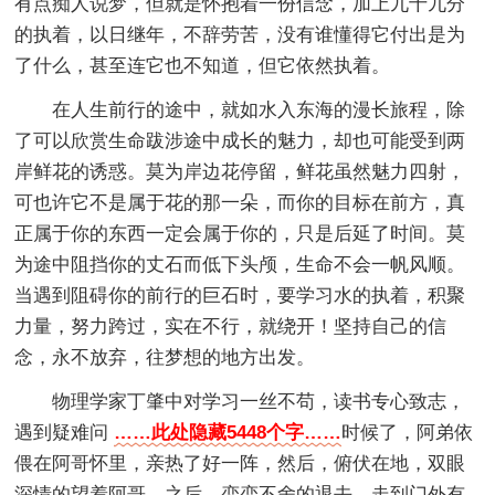
有点痴人说梦，但就是怀抱着一份信念，加上九十九分
的执着，以日继年，不辞劳苦，没有谁懂得它付出是为
了什么，甚至连它也不知道，但它依然执着。
在人生前行的途中，就如水入东海的漫长旅程，除
了可以欣赏生命跋涉途中成长的魅力，却也可能受到两
岸鲜花的诱惑。莫为岸边花停留，鲜花虽然魅力四射，
可也许它不是属于花的那一朵，而你的目标在前方，真
正属于你的东西一定会属于你的，只是后延了时间。莫
为途中阻挡你的丈石而低下头颅，生命不会一帆风顺。
当遇到阻碍你的前行的巨石时，要学习水的执着，积聚
力量，努力跨过，实在不行，就绕开！坚持自己的信
念，永不放弃，往梦想的地方出发。
物理学家丁肇中对学习一丝不苟，读书专心致志，
遇到疑难问
……此处隐藏5448个字……
时候了，阿弟依
偎在阿哥怀里，亲热了好一阵，然后，俯伏在地，双眼
深情的望着阿哥，之后，恋恋不舍的退去。走到门外有