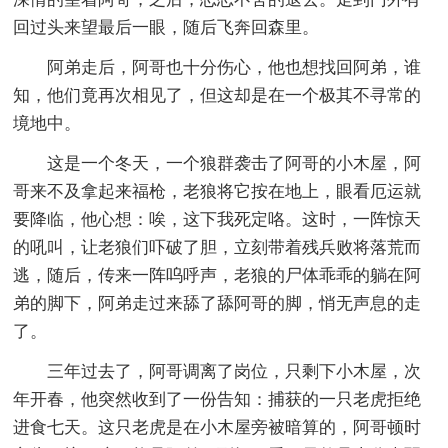
回过头来望最后一眼，随后飞奔回森里。
阿弟走后，阿哥也十分伤心，他也想找回阿弟，谁
知，他们竟再次相见了，但这却是在一个极其不寻常的
境地中。
这是一个冬天，一个狼群袭击了阿哥的小木屋，阿
哥来不及拿起来福枪，老狼将它按在地上，眼看厄运就
要降临，他心想：唉，这下我死定咯。这时，一阵惊天
的吼叫，让老狼们吓破了胆，立刻带着残兵败将落荒而
逃，随后，传来一阵呜呼声，老狼的尸体乖乖的躺在阿
弟的脚下，阿弟走过来舔了舔阿哥的脚，悄无声息的走
了。
三年过去了，阿哥调离了岗位，只剩下小木屋，次
年开春，他突然收到了一份告知：捕获的一只老虎拒绝
进食七天。这只老虎是在小木屋旁被暗算的，阿哥顿时