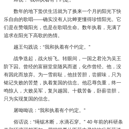
数年的地下蛰伏生活就为了换来一个月的阳光下快
乐自由的歌唱――确实没有人比蝉更懂得珍惜阳光。它
们是在赞颂阳光，也是在歌唱生命。数年执着，充满了
追求在阳光下高歌的热情。
越王勾践说：“我和执着有个约定。”
战争迭起，战火纷飞。转眼间，一国之君沦为吴王
阶下囚。曾经的富丽堂皇随风而逝，化作曾经。他，没
有因此而放弃。为一雪前耻，他挂苦胆，尝腥味，只为
铭记失败的苦楚，执着复国的信念。他忍辱负重，终一
鸣惊人，大败吴军，复兴越国。十载苦备，卧薪尝胆，
只为实现复国的信念。
屠呦呦说：“我和执着有个约定。”
俗话说：“绳锯木断，水滴石穿。” 40 年前的科研条