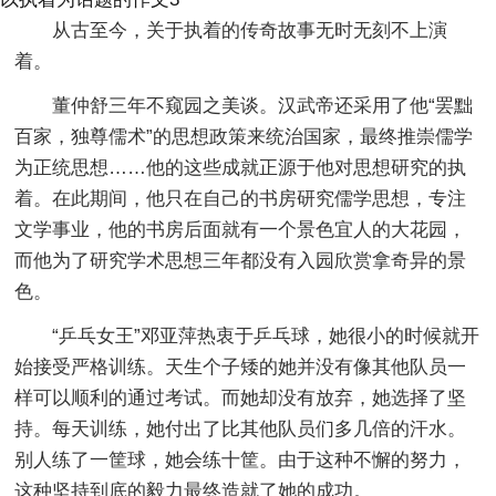
从古至今，关于执着的传奇故事无时无刻不上演
着。
董仲舒三年不窥园之美谈。汉武帝还采用了他“罢黜
百家，独尊儒术”的思想政策来统治国家，最终推崇儒学
为正统思想……他的这些成就正源于他对思想研究的执
着。在此期间，他只在自己的书房研究儒学思想，专注
文学事业，他的书房后面就有一个景色宜人的大花园，
而他为了研究学术思想三年都没有入园欣赏拿奇异的景
色。
“乒乓女王”邓亚萍热衷于乒乓球，她很小的时候就开
始接受严格训练。天生个子矮的她并没有像其他队员一
样可以顺利的通过考试。而她却没有放弃，她选择了坚
持。每天训练，她付出了比其他队员们多几倍的汗水。
别人练了一筐球，她会练十筐。由于这种不懈的努力，
这种坚持到底的毅力最终造就了她的成功。