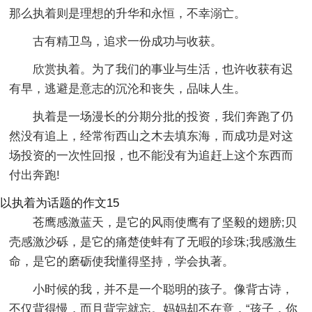
那么执着则是理想的升华和永恒，不幸溺亡。
古有精卫鸟，追求一份成功与收获。
欣赏执着。为了我们的事业与生活，也许收获有迟
有早，逃避是意志的沉沦和丧失，品味人生。
执着是一场漫长的分期分批的投资，我们奔跑了仍
然没有追上，经常衔西山之木去填东海，而成功是对这
场投资的一次性回报，也不能没有为追赶上这个东西而
付出奔跑!
以执着为话题的作文15
苍鹰感激蓝天，是它的风雨使鹰有了坚毅的翅膀;贝
壳感激沙砾，是它的痛楚使蚌有了无暇的珍珠;我感激生
命，是它的磨砺使我懂得坚持，学会执著。
小时候的我，并不是一个聪明的孩子。像背古诗，
不仅背得慢，而且背完就忘。妈妈却不在意，“孩子，你