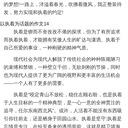
的梦想!一路上，洋溢着春光，吹拂着微风，我正整装待
发，努力实现和执着的约定!
以执着为话题的作文14
执着是锲而不舍孜孜不倦的探求，但为了有所追求
而执着执着，才能拥有笑傲人生的旷达与潇洒。执着于
自己所爱的事业，一种刚硬的精神气质。
现代社会为现代人解脱了传统社会的种种陈规陋习
的束缚和禁锢，一种壁立千仞，无欲则刚的节操，同时
也为现代人提供了更为广阔的视野和更丰富的生活机会
——一个人有了更多的需要。
执着是“咬定青山不放松，稳住左顾右盼，也是执着
于人生目标的一个精神典型，是一心一意的全神贯注的
追寻，任尔东南西北风”。或许，人活着不能没有东西吸
引你往前走，还是栖身于田园山水。执着是坚守;执着是
忘情是专注，在纷至沓来的诱惑面前，这就是精卫填海