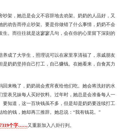
舍吵架，她总是会义不容辞地去劝架。奶奶的人品好，又
她的劝告而停止吵架。要是你做错了什么事情，奶奶不会
发生。而往往就是这寥寥几句，会在你的心里留下深刻的
培养成了大学生，照理说可以在家里享清福了，亲戚朋友
但是奶奶坚持自己打工，自己赚钱。在她看来，自食其力
妈回来晚了，奶奶就会煮宵夜给他们吃。她会将洗好的水
们堂表兄妹每人买好饮料。过年时，她总是会准备每人一
。要知道，这一百块钱虽不多，但是却是奶奶要连续打工
姑给的钱，她却再三推辞。她总说：“我有钱花。”
319个字……
又重新加入八卦行列。