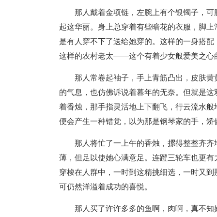
那人戴着金项链，左腕上有个银镯子，可
起这华丽。身上总穿着有些暗花的衣服，脚上
是有人穿不下了送给她穿的。这样的一身搭配
这样的农村老太——这个有着少女般爱美之心
那人常卷起袖子，手上青筋凸出，皮肤黄
的气息，也仿佛诉说着暮年的无奈。但就是这
着香烛，那手指灵活地上下翻飞，行云流水般
便会产生一种错觉，以为那是钢琴家的手，矫
那人将忙了一上午的香烛，摞得整整齐齐
薄，但足以使她心满意足。连蹬三轮车也更有
穿梭在人群中，一时到这精挑细选，一时又到
可仍然洋溢着成功的喜悦。
那人买了许许多多的鱼啊，肉啊，真不知