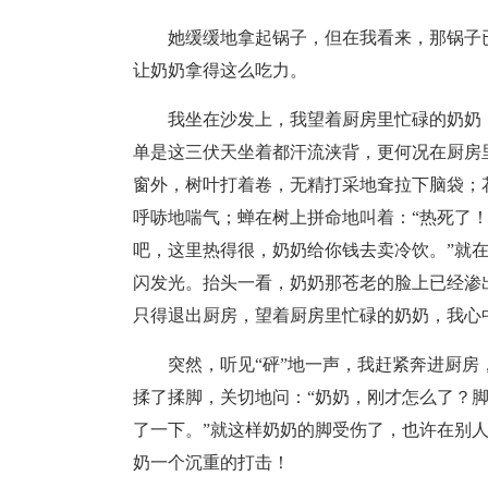
她缓缓地拿起锅子，但在我看来，那锅子
让奶奶拿得这么吃力。
我坐在沙发上，我望着厨房里忙碌的奶奶
单是这三伏天坐着都汗流浃背，更何况在厨房
窗外，树叶打着卷，无精打采地耷拉下脑袋；
呼哧地喘气；蝉在树上拼命地叫着：“热死了！
吧，这里热得很，奶奶给你钱去卖冷饮。”就
闪发光。抬头一看，奶奶那苍老的脸上已经渗
只得退出厨房，望着厨房里忙碌的奶奶，我心
突然，听见“砰”地一声，我赶紧奔进厨
揉了揉脚，关切地问：“奶奶，刚才怎么了？脚
了一下。”就这样奶奶的脚受伤了，也许在别
奶一个沉重的打击！