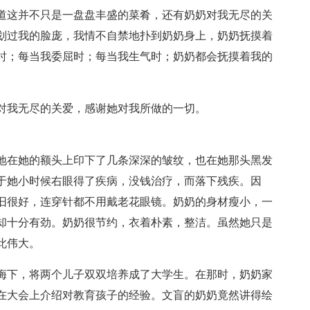
道这并不只是一盘盘丰盛的菜肴，还有奶奶对我无尽的关
划过我的脸庞，我情不自禁地扑到奶奶身上，奶奶抚摸着
时；每当我委屈时；每当我生气时；奶奶都会抚摸着我的
对我无尽的关爱，感谢她对我所做的一切。
地在她的额头上印下了几条深深的皱纹，也在她那头黑发
于她小时候右眼得了疾病，没钱治疗，而落下残疾。因
旧很好，连穿针都不用戴老花眼镜。奶奶的身材瘦小，一
却十分有劲。奶奶很节约，衣着朴素，整洁。虽然她只是
此伟大。
诲下，将两个儿子双双培养成了大学生。在那时，奶奶家
在大会上介绍对教育孩子的经验。文盲的奶奶竟然讲得绘