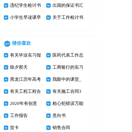
收检讨书
违纪学生检讨书
汇编6篇
出国的保证书汇
3篇
小学生早读课早
编七篇
关于工作检讨书
退检讨书
猜你喜欢
有关毕业实习报
医药代表工作总
告集锦8篇
除夕那天
结
工商银行的实习
黑龙江历年高考
报告
我眼中的课堂_
零分作文汇总
有关工程工程合
五年级记叙文
有关施工合同3
【2014~2016】
同范文汇编八篇
2020年有创意
600字
篇
粗心犯错误万能
的读书口号48
工作报告
检讨书
意向书
条
贺卡
销售合同