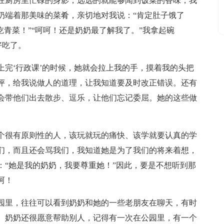
在厨房里忙碌的身影，远远的就能够闻到饭菜的香味，我
奶端着那美味的菜肴，亲切地对我说：“肯定肚子饿了
吃青菜！”“呵呵！还是奶奶最了解我了。”我拿起碗
好吃了。
上完‘行政课’的时候，她就会拉上我的手，摸着我的头把
评，给我说做人的道理，让我知道要及时改正错误。还有
会带他们出去散步、逗乐，让他们忘记委屈。她的这些做
个很有原则性的人，该玩就玩的痛快、该学就要认真的学
们，而且还会骂我们，我知道她是为了我们的将来着想，
：“她是我的奶奶，我要尊重她！”因此，要是不想听到那
呵！
园里，往往可以看到奶奶和她的一些老朋友在聊天，有时
。奶奶还很愿意帮助别人，记得有一次在公园里，有一个