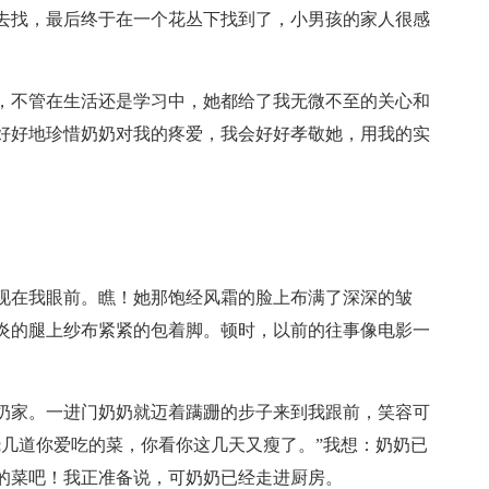
去找，最后终于在一个花丛下找到了，小男孩的家人很感
，不管在生活还是学习中，她都给了我无微不至的关心和
好好地珍惜奶奶对我的疼爱，我会好好孝敬她，用我的实
现在我眼前。瞧！她那饱经风霜的脸上布满了深深的皱
炎的腿上纱布紧紧的包着脚。顿时，以前的往事像电影一
奶家。一进门奶奶就迈着蹒跚的步子来到我跟前，笑容可
烧几道你爱吃的菜，你看你这几天又瘦了。”我想：奶奶已
的菜吧！我正准备说，可奶奶已经走进厨房。