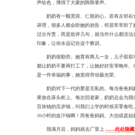
声绘色，博得了大家的阵阵掌声。
奶奶有一颗宽容、仁慈的心。若有左邻右
讲理，很多人都会听她的劝告，邻居常常听了
过分斥责，而是批评几句，就当作什么都没法
印象，让你永远记住这个教训。
奶奶很勤劳。她育有两儿一女，儿子双双
都让奶奶不要再打工了，让她好好安享晚年。
是一件幸福的事，她觉得劳动最光荣。
奶奶对下一代的爱是无私的。每当爸爸妈
果放在床头柜上。每次回老家，奶奶总会为我
百块钱的压岁钱，叫我们上学的时候买零食吃
10小时的血汗钱啊！而爸爸妈妈、大伯或是姑
我满月后，妈妈就去厂里上
……此处隐藏7