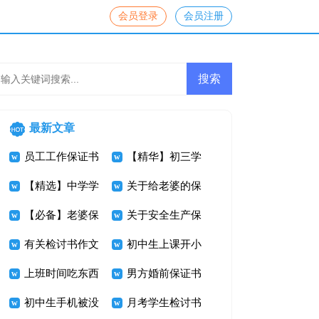
会员登录
会员注册
最新文章
员工工作保证书
【精华】初三学
【精选】中学学
生检讨书3篇
关于给老婆的保
生手机检讨书三
【必备】老婆保
证书10篇
关于安全生产保
篇
证书三篇
有关检讨书作文
证书汇总九篇
初中生上课开小
集合五篇
上班时间吃东西
差检讨书
男方婚前保证书
检讨书
初中生手机被没
月考学生检讨书