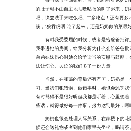
每当我放学回家的时候，都能够看见奶奶
的肚子就不由自主地咕噜咕噜的叫了起来，奶
吧，快去洗手来吃饭吧。”“多吃点！还有要多
筷，‘狼吞虎咽’吃了起来，还是奶奶做的菜最
有时我受委屈的时候，或者是给爸爸批评
我带进她的房间，给我分析为什么会给爸爸批
弟弟妹妹伤心时她会给予适当的安慰与鼓励，
法让伤心、哭泣的我们多了一份力量。
当然，在和蔼的背后还有严厉，奶奶是一
习。当我们犯错误、做错事时，她也会惩罚我
有时骂得不是很好听但我都是听着，心里想着
些话，就得做好每一件事，努力达到最好，呵
奶奶也很会处理人际关系，在家楼下的花
候还会送礼物或者到他们家里去坐坐，喝喝茶