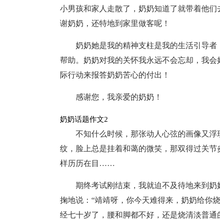
小男孩和家人走散了，奶奶知道了就带着他们
谢奶奶，还特地到家里做客呢！
奶奶她是我的精神支柱是我的生活引导者
帮助。奶奶对我的关怀我永远不会忘却，我会
际行动来报答奶奶苦心的付出！
感谢您，我亲爱的奶奶！
奶奶话题作文2
不知什么时候，那张动人心弦的画像又浮
纹，脸上总是挂着和蔼的微笑，那双得过关节
样历历在目……
期终考试刚结束，我就迫不及待地来到奶
掬地说：“靖靖呀，你今天难得来，奶奶给你
经七十岁了，腰和脚都不好，还是烧清淡普通