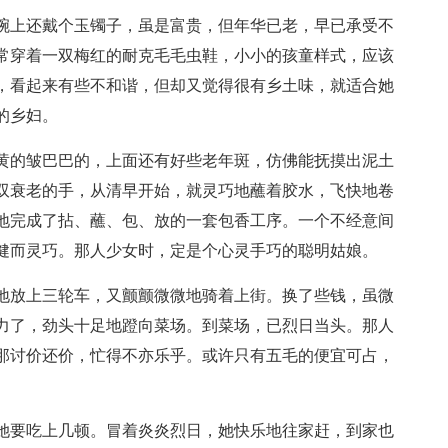
腕上还戴个玉镯子，虽是富贵，但年华已老，早已承受不
常穿着一双梅红的耐克毛毛虫鞋，小小的孩童样式，应该
，看起来有些不和谐，但却又觉得很有乡土味，就适合她
的乡妇。
黄的皱巴巴的，上面还有好些老年斑，仿佛能抚摸出泥土
双衰老的手，从清早开始，就灵巧地蘸着胶水，飞快地卷
地完成了拈、蘸、包、放的一套包香工序。一个不经意间
健而灵巧。那人少女时，定是个心灵手巧的聪明姑娘。
地放上三轮车，又颤颤微微地骑着上街。换了些钱，虽微
力了，劲头十足地蹬向菜场。到菜场，已烈日当头。那人
那讨价还价，忙得不亦乐乎。或许只有五毛的便宜可占，
她要吃上几顿。冒着炎炎烈日，她快乐地往家赶，到家也