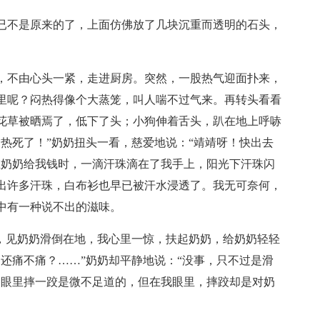
已不是原来的了，上面仿佛放了几块沉重而透明的石头，
，不由心头一紧，走进厨房。突然，一股热气迎面扑来，
里呢？闷热得像个大蒸笼，叫人喘不过气来。再转头看看
花草被晒焉了，低下了头；小狗伸着舌头，趴在地上呼哧
热死了！”奶奶扭头一看，慈爱地说：“靖靖呀！快出去
在奶奶给我钱时，一滴汗珠滴在了我手上，阳光下汗珠闪
出许多汗珠，白布衫也早已被汗水浸透了。我无可奈何，
中有一种说不出的滋味。
房，见奶奶滑倒在地，我心里一惊，扶起奶奶，给奶奶轻轻
还痛不痛？……”奶奶却平静地说：“没事，只不过是滑
人眼里摔一跤是微不足道的，但在我眼里，摔跤却是对奶